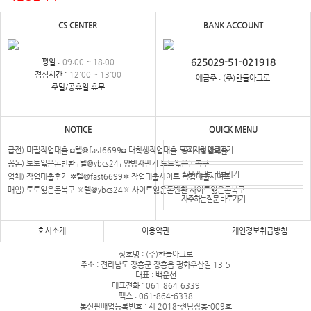
CS CENTER
BANK ACCOUNT
625029-51-021918
평일 :
09:00 ~ 18:00
점심시간 :
12:00 ~ 13:00
예금주 : (주)한들아그로
주말/공휴일 휴무
NOTICE
QUICK MENU
급전) 미필작업대출 ◘텔@fast6699◘ 대학생작업대출 무직자작업대출
공지사항 바로가기
꽁돈) 토토잃은돈반환 ⸤텔@ybcs24⸥ 양방자판기 토토잃은돈복구
질문과답변 바로가기
업체) 작업대출후기 ✲텔@fast6699✲ 작업대출사이트 작업대출사이트
매입) 토토잃은돈복구 ※텔@ybcs24※ 사이트잃은돈반환 사이트잃은돈복구
자주하는질문 바로가기
회사소개
이용약관
개인정보취급방침
상호명 : (주)한들아그로
주소 : 전라남도 장흥군 장흥읍 평화우산길 13-5
대표 : 백운선
대표전화 : 061-864-6339
팩스 : 061-864-6338
통신판매업등록번호 : 제 2018-전남장흥-009호